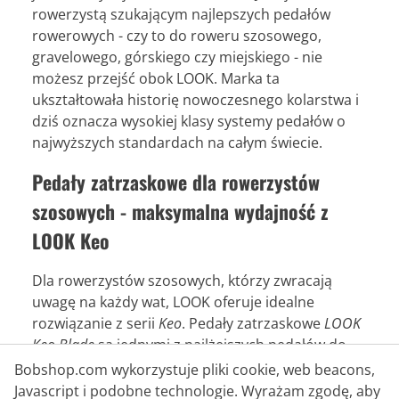
rowerzystą szukającym najlepszych pedałów
rowerowych - czy to do roweru szosowego,
gravelowego, górskiego czy miejskiego - nie
możesz przejść obok LOOK. Marka ta
ukształtowała historię nowoczesnego kolarstwa i
dziś oznacza wysokiej klasy systemy pedałów o
najwyższych standardach na całym świecie.
Pedały zatrzaskowe dla rowerzystów
szosowych - maksymalna wydajność z
LOOK Keo
Dla rowerzystów szosowych, którzy zwracają
uwagę na każdy wat, LOOK oferuje idealne
rozwiązanie z serii
Keo
. Pedały zatrzaskowe
LOOK
Keo Blade
są jednymi z najlżejszych pedałów do
rowerów szosowych na rynku i oferują wyjątkowo
Bobshop.com wykorzystuje pliki cookie, web beacons,
dużą powierzchnię styku dla optymalnego
Javascript i podobne technologie. Wyrażam zgodę, aby