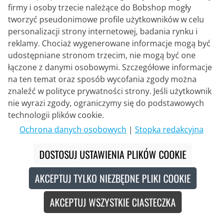
przenoszenia mocy. Dzięki technologii ostrzy z
firmy i osoby trzecie należące do Bobshop mogły
włókna węglowego rowerzyści korzystają z
tworzyć pseudonimowe profile użytkowników w celu
mocnego, precyzyjnego wejścia i wyjścia -
personalizacji strony internetowej, badania rynku i
idealnego do treningu, zawodów i długich
reklamy. Chociaż wygenerowane informacje mogą być
przejażdżek.
udostępniane stronom trzecim, nie mogą być one
łączone z danymi osobowymi. Szczegółowe informacje
Pedały MTB do jazdy po szlakach, XC i
na ten temat oraz sposób wycofania zgody można
szutrze - solidne i niezawodne dzięki
znaleźć w polityce prywatności strony. Jeśli użytkownik
nie wyrazi zgody, ograniczymy się do podstawowych
LOOK X-Track
technologii plików cookie.
Ochrona danych osobowych
|
Stopka redakcyjna
Dla rowerzystów górskich, fanów szutrów i
poszukiwaczy przygód w terenie, LOOK oferuje
DOSTOSUJ USTAWIENIA PLIKÓW COOKIE
wysokowydajną platformę z serii
X-Track
. Pedały
LOOK X
-Track MTB łączą dużą powierzchnię styku
AKCEPTUJ TYLKO NIEZBĘDNE PLIKI COOKIE
z wydajnym systemem wpinania bloków - nawet w
ekstremalnych warunkach, takich jak błoto, kurz i
AKCEPTUJ WSZYSTKIE CIASTECZKA
wilgoć. Dzięki solidnej konstrukcji, stabilnej
konstrukcji osi i doskonałej odporności na