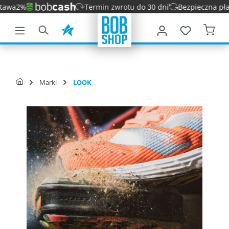
Termin zwrotu do 30 dni
Bezpieczna płatność
łównej zawartości
Marki
LOOK