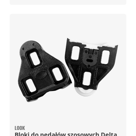
LOOK
Bloki do pedałów szosowych Delta