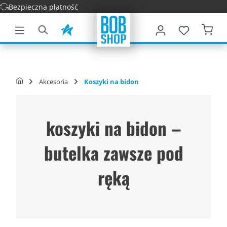
czna płatność
łównej zawartości
Akcesoria
Koszyki na bidon
koszyki na bidon –
butelka zawsze pod
ręką