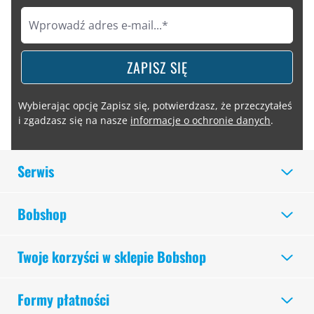
ZAPISZ SIĘ
Wybierając opcję Zapisz się, potwierdzasz, że przeczytałeś
i zgadzasz się na nasze
informacje o ochronie danych
.
Serwis
Bobshop
Twoje korzyści w sklepie Bobshop
Formy płatności