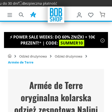
30 dni
Bezpieczna płatność
łównej zawartości
⚡ POWER SALE WEEKS: DO 60% ZNIŻKI + 10€
PREZENT!
*
| CODE:
SUMMER10
Odzież drużynowa
Odzież drużynowa
Armée de Terre
Armée de Terre
oryginalna kolarska
odzież zespołowa Nalini