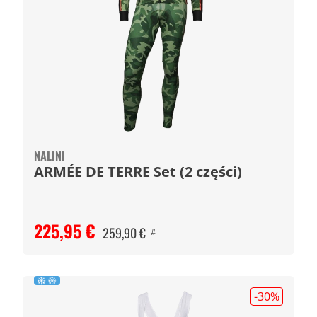
NALINI
ARMÉE DE TERRE Set (2 części)
225,95 €
259,90 €
#
-30
%