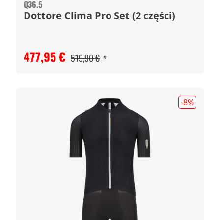
Q36.5
Dottore Clima Pro Set (2 części)
477,95 €
519,90 €
#
-8
%