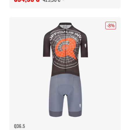
-8
%
Q36.5