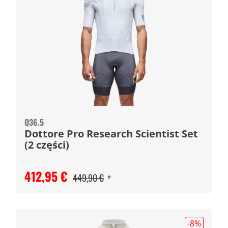
Q36.5
Dottore Pro Research Scientist Set
(2 części)
412,95 €
449,90 €
#
-8
%