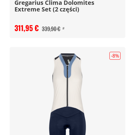
Gregarius Clima Dolomites
Extreme Set (2 części)
311,95 €
339,90 €
#
-8
%