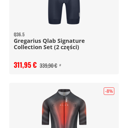
Q36.5
Gregarius Qlab Signature
Collection Set (2 części)
311,95 €
339,90 €
#
-8
%