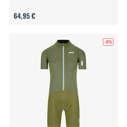
64,95 €
-8
%