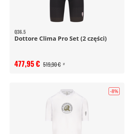
Q36.5
Dottore Clima Pro Set (2 części)
477,95 €
519,90 €
#
-8
%