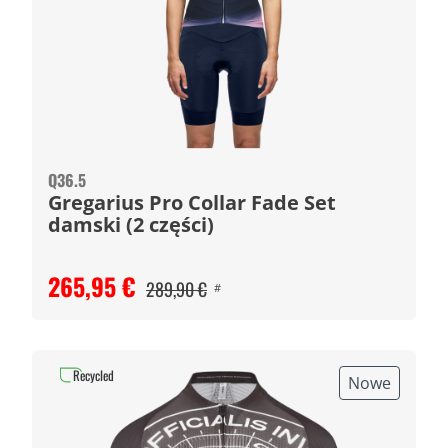
Q36.5
Gregarius Pro Collar Fade Set
damski (2 części)
265,95 €
289,90 €
#
Recycled
Nowe