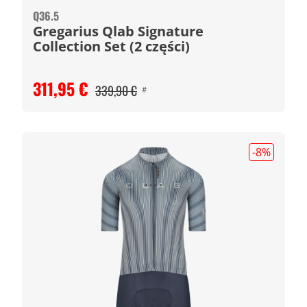
Q36.5
Gregarius Qlab Signature
Collection Set (2 części)
311,95 €
339,90 €
#
-8
%