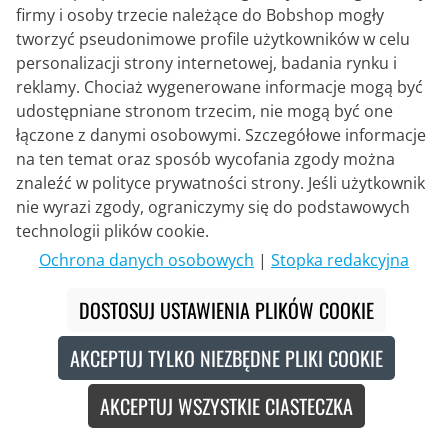
firmy i osoby trzecie należące do Bobshop mogły
tworzyć pseudonimowe profile użytkowników w celu
personalizacji strony internetowej, badania rynku i
reklamy. Chociaż wygenerowane informacje mogą być
Q36.5
udostępniane stronom trzecim, nie mogą być one
Damska koszulka Gregarius Team
łączone z danymi osobowymi. Szczegółowe informacje
Gelato Signature Collection
na ten temat oraz sposób wycofania zgody można
znaleźć w polityce prywatności strony. Jeśli użytkownik
139,95 €
nie wyrazi zgody, ograniczymy się do podstawowych
technologii plików cookie.
Ochrona danych osobowych
|
Stopka redakcyjna
Recycled
Nowe
DOSTOSUJ USTAWIENIA PLIKÓW COOKIE
AKCEPTUJ TYLKO NIEZBĘDNE PLIKI COOKIE
AKCEPTUJ WSZYSTKIE CIASTECZKA