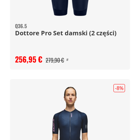
Q36.5
Dottore Pro Set damski (2 części)
256,95 €
279,90 €
#
-8
%