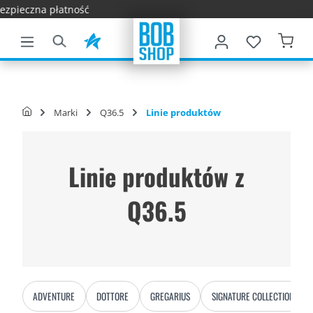
Szybka do
łównej zawartości
Marki
Q36.5
Linie produktów
Linie produktów z
Q36.5
ADVENTURE
DOTTORE
GREGARIUS
SIGNATURE COLLECTION