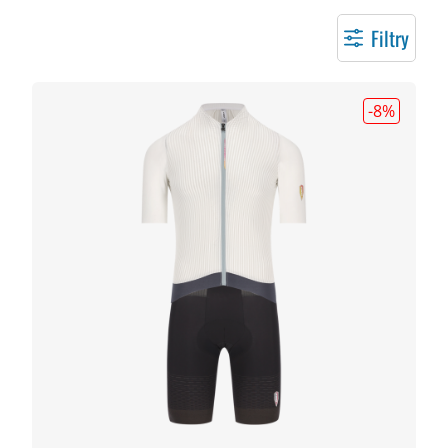
Filtry
-8
%