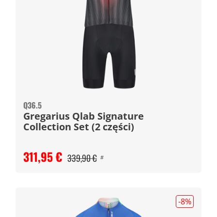
Q36.5
Gregarius Qlab Signature
Collection Set (2 części)
311,95 €
339,90 €
#
-8
%