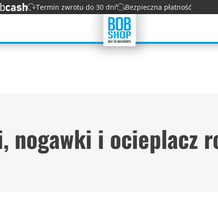
Termin zwrotu do 30 dni
Bezpieczna płatność
, nogawki i ocieplacz 