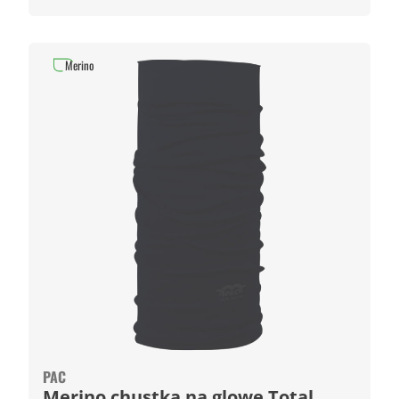
Merino
PAC
Merino chustka na glowe Total