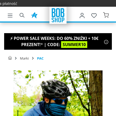
Szybka dostawa
2
łównej zawartości
⚡ POWER SALE WEEKS: DO 60% ZNIŻKI + 10€
PREZENT!
*
| CODE:
SUMMER10
Marki
PAC