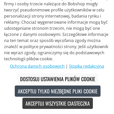
firmy i osoby trzecie należące do Bobshop mogły
tworzyć pseudonimowe profile użytkowników w celu
personalizacji strony internetowej, badania rynku i
reklamy. Chociaż wygenerowane informacje mogą być
udostępniane stronom trzecim, nie mogą być one
łączone z danymi osobowymi. Szczegółowe informacje
na ten temat oraz sposób wycofania zgody można
znaleźć w polityce prywatności strony. Jeśli użytkownik
nie wyrazi zgody, ograniczymy się do podstawowych
technologii plików cookie.
Ochrona danych osobowych
|
Stopka redakcyjna
PAC
Skarpety rowerowe BK 5.2 Bike
DOSTOSUJ USTAWIENIA PLIKÓW COOKIE
Extreme
AKCEPTUJ TYLKO NIEZBĘDNE PLIKI COOKIE
14,95 €
AKCEPTUJ WSZYSTKIE CIASTECZKA