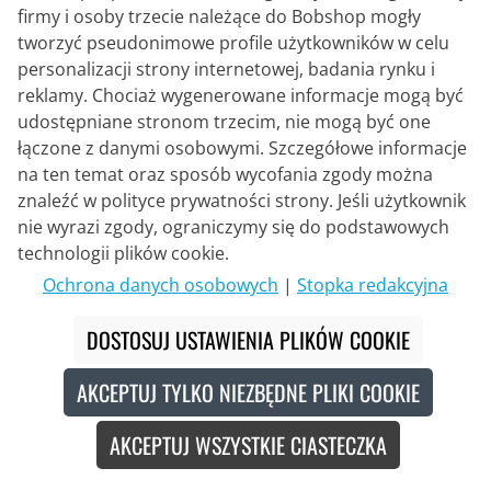
firmy i osoby trzecie należące do Bobshop mogły
199,95 €
tworzyć pseudonimowe profile użytkowników w celu
personalizacji strony internetowej, badania rynku i
reklamy. Chociaż wygenerowane informacje mogą być
udostępniane stronom trzecim, nie mogą być one
łączone z danymi osobowymi. Szczegółowe informacje
na ten temat oraz sposób wycofania zgody można
znaleźć w polityce prywatności strony. Jeśli użytkownik
KOO Eyewear - Innowacja i design
nie wyrazi zgody, ograniczymy się do podstawowych
made in Italy
technologii plików cookie.
Ochrona danych osobowych
|
Stopka redakcyjna
KOO Eyewear łączy włoskie rzemiosło z
innowacyjną technologią, tworząc okulary
DOSTOSUJ USTAWIENIA PLIKÓW COOKIE
sportowe spełniające najwyższe standardy. Jako
część renomowanej rodziny KASK, produkty
AKCEPTUJ TYLKO NIEZBĘDNE PLIKI COOKIE
imponują doskonałą równowagą wzornictwa,
funkcjonalności i ochrony, dzięki czemu są
AKCEPTUJ WSZYSTKIE CIASTECZKA
idealnymi towarzyszami dla wymagających
rowerzystów i każdego wyzwania. Z wyraźnym