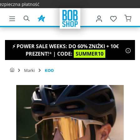
Szybka 
łównej zawartości
⚡ POWER SALE WEEKS: DO 60% ZNIŻKI + 10€
PREZENT!
*
| CODE:
SUMMER10
Marki
KOO