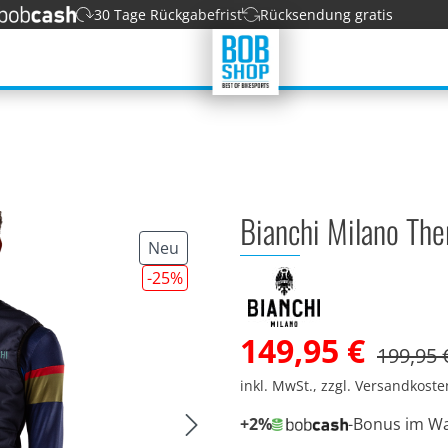
30 Tage Rückgabefrist
Rücksendung gratis
Bianchi Milano The
Neu
-25
%
149,95 €
199,95 
inkl. MwSt., zzgl. Versandkost
+2%
-Bonus im W