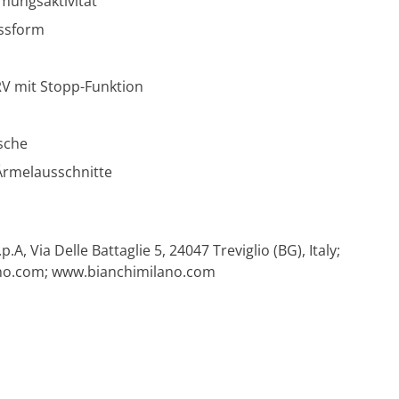
mungsaktivität
assform
V mit Stopp-Funktion
asche
Ärmelausschnitte
.p.A, Via Delle Battaglie 5, 24047 Treviglio (BG), Italy;
no.com
; www.bianchimilano.com