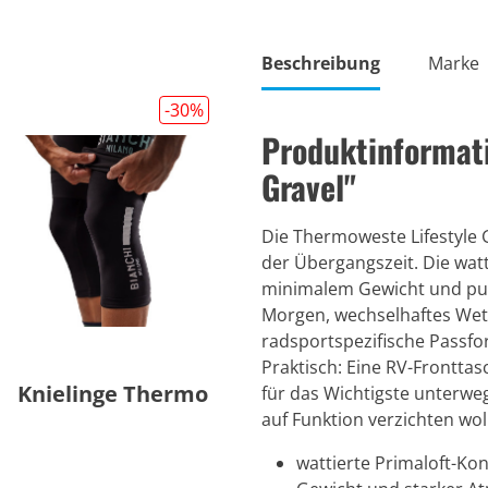
Beschreibung
Marke
-30
%
Produktinformat
Gravel"
Die Thermoweste Lifestyle 
der Übergangszeit. Die watt
minimalem Gewicht und punk
Morgen, wechselhaftes Wet
radsportspezifische Passfor
Praktisch: Eine RV-Fronttas
Knielinge Thermo
für das Wichtigste unterwegs
auf Funktion verzichten wol
wattierte Primaloft-K