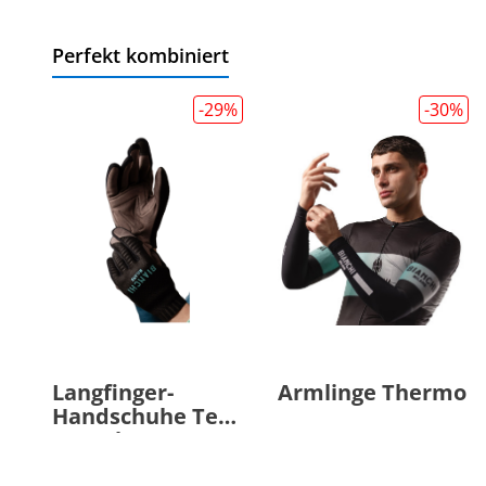
Perfekt kombiniert
-29
%
-30
%
Langfinger-
Armlinge Thermo
Handschuhe Tech
Gravel