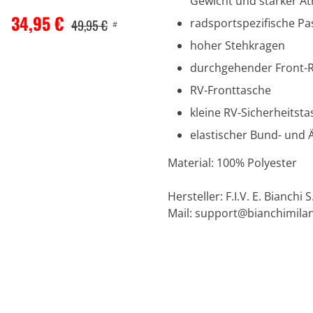
Gewicht und starker At
34,95 €
radsportspezifische P
49,95 €
#
hoher Stehkragen
durchgehender Front-R
RV-Fronttasche
kleine RV-Sicherheitst
elastischer Bund- und 
Material: 100% Polyester
Hersteller: F.I.V. E. Bianchi S
Mail:
support@bianchimila