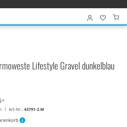
rmoweste Lifestyle Gravel dunkelblau
€
#
en
Art-Nr.:
43791-2.M
arenkorb