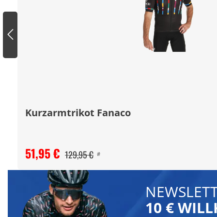
Kurzarmtrikot Fanaco
51,95 €
129,95 €
#
NEWSLETT
10 € WI