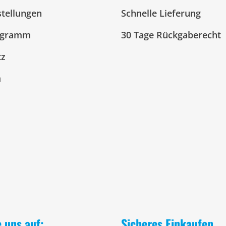
stellungen
Schnelle Lieferung
ogramm
30 Tage Rückgaberecht
tz
m
e uns auf:
Sicheres Einkaufen