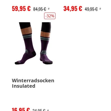
59,95 €
34,95 €
84,95 €
49,95 €
#
#
-32
%
Winterradsocken
Insulated
16,95 €
24,95 €
#