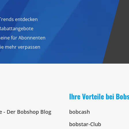
Trends entdecken
 Rabattangebote
heine für Abonnenten
nie mehr verpassen
Ihre Vorteile bei Bob
e - Der Bobshop Blog
bobcash
bobstar-Club