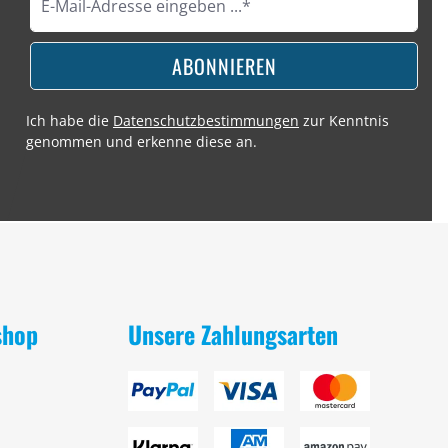
ABONNIEREN
Ich habe die
Datenschutzbestimmungen
zur Kenntnis
genommen und erkenne diese an.
shop
Unsere Zahlungsarten