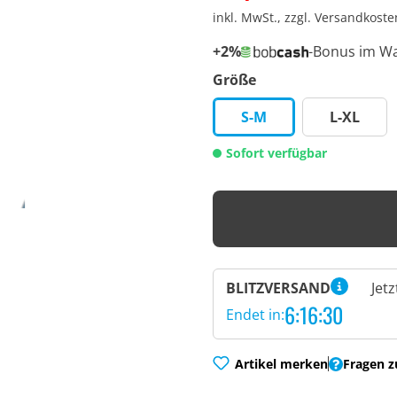
inkl. MwSt., zzgl. Versandkost
+2%
-Bonus im W
Größe
S-M
L-XL
Sofort verfügbar
BLITZVERSAND
Jet
6:16:29
Endet in:
Artikel merken
Fragen z