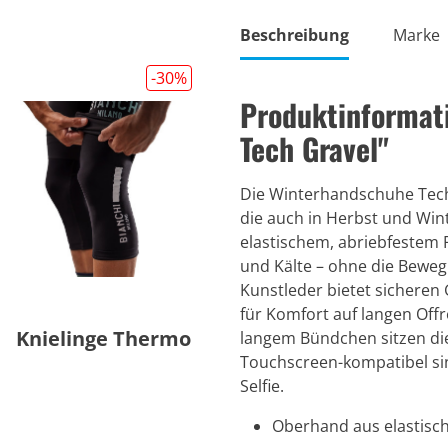
Beschreibung
Marke
-30
%
Produktinformat
Tech Gravel"
Die Winterhandschuhe Tech 
die auch in Herbst und Win
elastischem, abriebfestem 
und Kälte – ohne die Beweg
Kunstleder bietet sicheren 
für Komfort auf langen Off
Knielinge Thermo
langem Bündchen sitzen die
Touchscreen-kompatibel sin
Selfie.
Oberhand aus elastisc