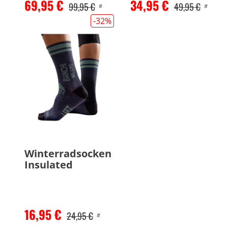
69,95 €
34,95 €
99,95 €
49,95 €
#
#
-32
%
Winterradsocken
Insulated
16,95 €
24,95 €
#