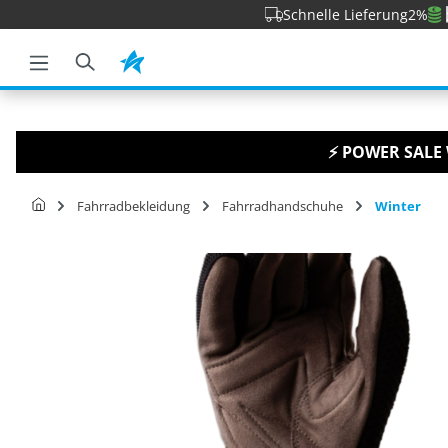
Schnelle Lieferung
2%
e springen
Zur Hauptnavigation springen
⚡ POWER SALE 
Fahrradbekleidung
Fahrradhandschuhe
Winter