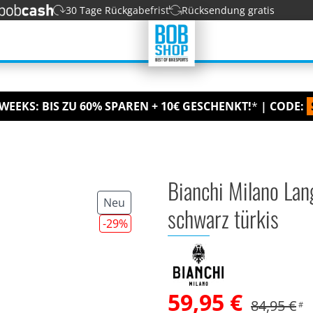
30 Tage Rückgabefrist
Rücksendung gratis
WEEKS: BIS ZU 60% SPAREN + 10€ GESCHENKT!
*
| CODE:
Bianchi Milano Lan
Neu
schwarz türkis
-29
%
59,95 €
84,95 €
#