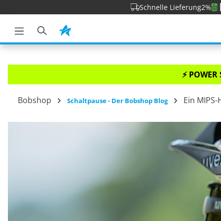
Schnelle Lieferung
2%
e springen
Zur Hauptnavigation springen
⚡ POWER 
Bobshop
Ein MIPS-
Schaltpause - Der Bobshop Blog