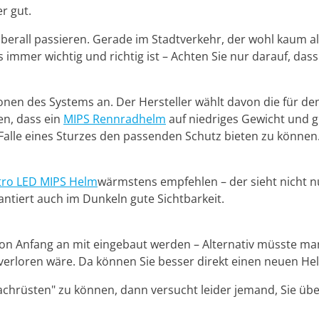
r gut.
erall passieren. Gerade im Stadtverkehr, der wohl kaum als 
ss immer wichtig und richtig ist – Achten Sie nur darauf, das
nen des Systems an. Der Hersteller wählt davon die für de
en, dass ein
MIPS Rennradhelm
auf niedriges Gewicht und gu
Falle eines Sturzes den passenden Schutz bieten zu können
tro LED MIPS Helm
wärmstens empfehlen – der sieht nicht n
ntiert auch im Dunkeln gute Sichtbarkeit.
 von Anfang an mit eingebaut werden – Alternativ müsste 
verloren wäre. Da können Sie besser direkt einen neuen He
achrüsten" zu können, dann versucht leider jemand, Sie übe