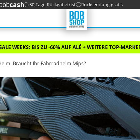
30 Tage Rückgabefrist
Rücksendung gratis
SALE WEEKS: BIS ZU -60% AUF ALÉ + WEITERE TOP-MARKEN
Helm: Braucht Ihr Fahrradhelm Mips?