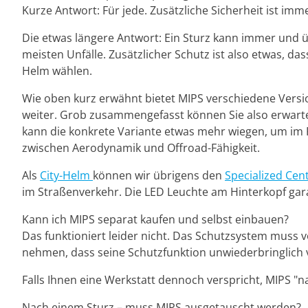
Kurze Antwort: Für jede. Zusätzliche Sicherheit ist imme
Die etwas längere Antwort: Ein Sturz kann immer und üb
meisten Unfälle. Zusätzlicher Schutz ist also etwas, da
Helm wählen.
Wie oben kurz erwähnt bietet MIPS verschiedene Versio
weiter. Grob zusammengefasst können Sie also erwart
kann die konkrete Variante etwas mehr wiegen, um im 
zwischen Aerodynamik und Offroad-Fähigkeit.
Als
City-Helm
können wir übrigens den
Specialized Cen
im Straßenverkehr. Die LED Leuchte am Hinterkopf gara
Kann ich MIPS separat kaufen und selbst einbauen?
Das funktioniert leider nicht. Das Schutzsystem muss
nehmen, dass seine Schutzfunktion unwiederbringlich 
Falls Ihnen eine Werkstatt dennoch verspricht, MIPS "n
Nach einem Sturz – muss MIPS ausgetauscht werden?