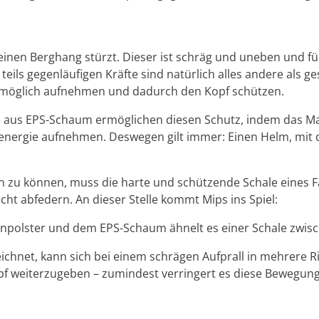
uf einen Berghang stürzt. Dieser ist schräg und uneben und 
teils gegenläufigen Kräfte sind natürlich alles andere als 
ie möglich aufnehmen und dadurch den Kopf schützen.
 aus EPS-Schaum ermöglichen diesen Schutz, indem das Mat
energie aufnehmen. Deswegen gilt immer: Einen Helm, mit d
n zu können, muss die harte und schützende Schale eines F
ht abfedern. An dieser Stelle kommt Mips ins Spiel:
npolster und dem EPS-Schaum ähnelt es einer Schale zwis
ichnet, kann sich bei einem schrägen Aufprall in mehrere R
f weiterzugeben – zumindest verringert es diese Bewegunge