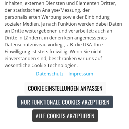
Inhalten, externen Diensten und Elementen Dritter,
der statistischen Analyse/Messung, der
personalisierten Werbung sowie der Einbindung
sozialer Medien. Je nach Funktion werden dabei Daten
an Dritte weitergebenen und verarbeitet; auch an
Dritte in Ländern, in denen kein angemessenes
Datenschutzniveau vorliegt, z.B. die USA. Ihre
Einwilligung ist stets freiwillig. Wenn Sie nicht
einverstanden sind, beschränken wir uns auf
Lieferpartner
wesentliche Cookie Technologien.
Datenschutz
|
Impressum
Kontakt
COOKIE EINSTELLUNGEN ANPASSEN
Livechat
NUR FUNKTIONALE COOKIES AKZEPTIEREN
Mo - Fr: 8:30 bis 16:00 (MEZ)
ALLE COOKIES AKZEPTIEREN
Whatsapp
Rückruf