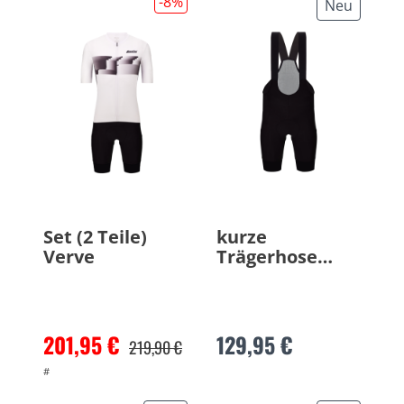
-8
%
Neu
Set (2 Teile)
kurze
Verve
Trägerhose
Muse
201,95 €
129,95 €
219,90 €
#