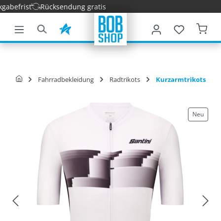
efrist
Rücksendung gratis
nhalt springen
Fahrradbekleidung
Radtrikots
Kurzarmtrikots
Neu