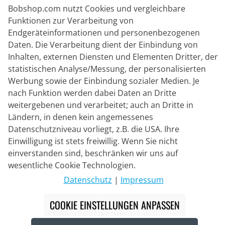
Bobshop.com nutzt Cookies und vergleichbare
Funktionen zur Verarbeitung von
Endgeräteinformationen und personenbezogenen
Lieferpartner
Daten. Die Verarbeitung dient der Einbindung von
Inhalten, externen Diensten und Elementen Dritter, der
statistischen Analyse/Messung, der personalisierten
Kontakt
Werbung sowie der Einbindung sozialer Medien. Je
nach Funktion werden dabei Daten an Dritte
Livechat
weitergebenen und verarbeitet; auch an Dritte in
Mo - Fr: 8:30 bis 16:00 (MEZ)
Ländern, in denen kein angemessenes
Datenschutzniveau vorliegt, z.B. die USA. Ihre
Whatsapp
Einwilligung ist stets freiwillig. Wenn Sie nicht
Rückruf
einverstanden sind, beschränken wir uns auf
wesentliche Cookie Technologien.
Kontaktformular
Datenschutz
|
Impressum
COOKIE EINSTELLUNGEN ANPASSEN
#
Die durchgestrichenen Preise entsprechen unseren
Markteinführungspreisen der aktuellen Saison.