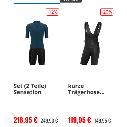
-12
%
-20
%
Set (2 Teile)
kurze
Sensation
Trägerhose
AirPro Gel 2
218,95 €
119,95 €
249,90 €
149,95 €