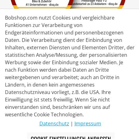
Bobshop.com nutzt Cookies und vergleichbare
Funktionen zur Verarbeitung von
Endgeräteinformationen und personenbezogenen
Lieferpartner
Daten. Die Verarbeitung dient der Einbindung von
Inhalten, externen Diensten und Elementen Dritter, der
statistischen Analyse/Messung, der personalisierten
Kontakt
Werbung sowie der Einbindung sozialer Medien. Je
nach Funktion werden dabei Daten an Dritte
Livechat
weitergebenen und verarbeitet; auch an Dritte in
Mo - Fr: 8:30 bis 16:00 (MEZ)
Ländern, in denen kein angemessenes
Datenschutzniveau vorliegt, z.B. die USA. Ihre
Whatsapp
Einwilligung ist stets freiwillig. Wenn Sie nicht
Rückruf
einverstanden sind, beschränken wir uns auf
wesentliche Cookie Technologien.
Kontaktformular
Datenschutz
|
Impressum