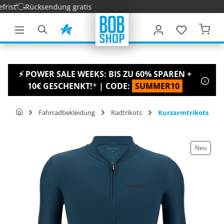
st
Rücksendung gratis
nhalt springen
⚡ POWER SALE WEEKS: BIS ZU 60% SPAREN +
10€ GESCHENKT!
*
| CODE:
SUMMER10
Fahrradbekleidung
Radtrikots
Kurzarmtrikots
Neu