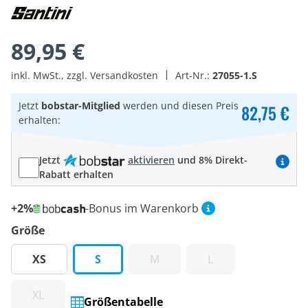
89,95 €
inkl. MwSt., zzgl. Versandkosten
Art-Nr.:
27055-1.S
Jetzt
bobstar-Mitglied
werden und diesen Preis
82,75 €
erhalten:
Jetzt
aktivieren
und 8% Direkt-
Rabatt erhalten
+2%
-Bonus im Warenkorb
Größe
XS
S
M
L
XL
Größentabelle