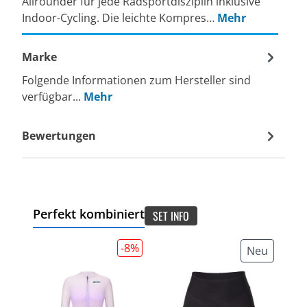
Allrounder für jede Radsportdisziplin inklusive
Indoor-Cycling. Die leichte Kompres…
Mehr
Marke
Folgende Informationen zum Hersteller sind
verfügbar...
Mehr
Bewertungen
Perfekt kombiniert
SET INFO
-8
%
Neu