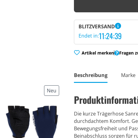
BLITZVERSAND
11:24:38
Endet in:
Artikel merken
Fragen z
Beschreibung
Marke
Neu
Produktinformat
Die kurze Trägerhose Sanr
durchdachtem Komfort. Gefe
Bewegungsfreiheit und Pass
Beinabschluss sorgen für ru