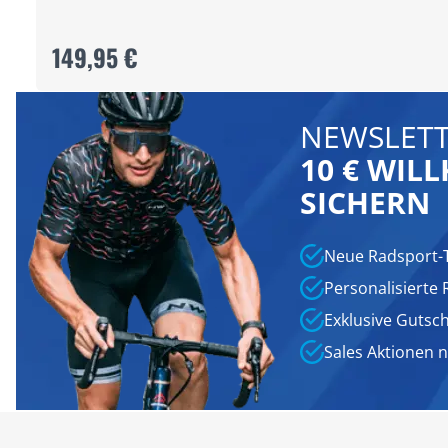
149,95 €
NEWSLETT
10 € WI
SICHERN
Neue Radsport-
Personalisierte
Exklusive Gutsc
Sales Aktionen 