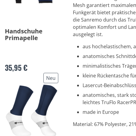
Mesh garantiert maximalem H
Funkgerät bietet praktische
die Sanremo durch das TruF
optimalen Komfort und Lang
Handschuhe
ausgelegt ist.
Primapelle
aus hochelastischem, 
anatomisches Schnittd
35,95 €
minimalistisches Träger
kleine Rückentasche fü
Neu
Lasercut-Beinabschlüsse
anatomisches, stark st
leichtes TruFlo RacerP
made in Europe
Material: 67% Polyester, 2