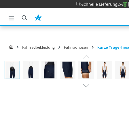
Schnelle Lieferung
2%
e springen
Zur Hauptnavigation springen
Fahrradbekleidung
Fahrradhosen
kurze Trägerhos