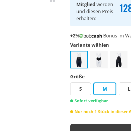
12
Mitglied
werden
und diesen Preis
erhalten:
+2%
-Bonus im W
Variante wählen
Größe
S
M
L
Sofort verfügbar
Nur noch 1 Stück in dieser 