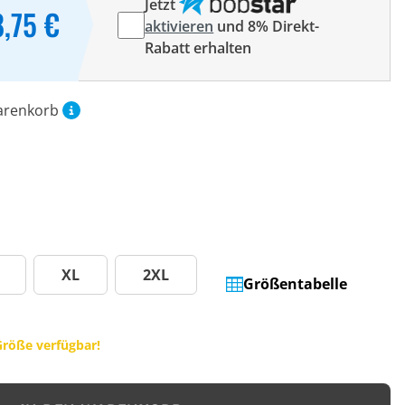
Jetzt
8,75 €
aktivieren
und 8% Direkt-
Rabatt erhalten
arenkorb
XL
2XL
Größentabelle
Größe verfügbar!