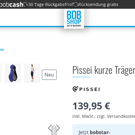
30 Tage Rückgabefrist
Rücksendung gratis
en
Pissei kurze Träg
Neu
139,95 €
inkl. MwSt., zzgl. Versandkost
Jetzt
bobstar-