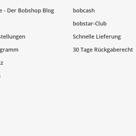
e - Der Bobshop Blog
bobcash
bobstar-Club
stellungen
Schnelle Lieferung
ogramm
30 Tage Rückgaberecht
tz
m