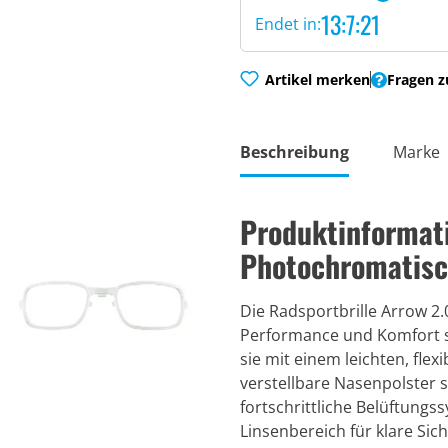
13:7:20
Endet in:
Artikel merken
Fragen z
Beschreibung
Marke
Produktinformat
Photochromatisc
Die Radsportbrille Arrow 2.0
Performance und Komfort se
sie mit einem leichten, fl
verstellbare Nasenpolster 
fortschrittliche Belüftung
Linsenbereich für klare Sic