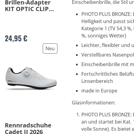
Brillen-Adapter
Einscheibenbrille, die Stil 
KIT OPTIC CLIP
PHOTO PLUS BRONZE: Di
2026
Helligkeit und passt si
Kategorie 1 (TV 54,3 %,
%, sonniges Wetter)
24,95 €
Leichter, flexibler un
Neu
Verstellbares Nasenpol
Einscheibenbrille mit
Fortschrittliches Belü
Linsenbereich
made in Europe
Glasinformationen:
PHOTO PLUS BRONZE: Da
an und startet bei Kat. 
Rennradschuhe
volle Sonne). Es bietet 
Cadet II 2026