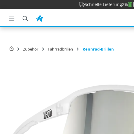
Schnelle Lieferung
2%
e springen
Zur Hauptnavigation springen
Zubehör
Fahrradbrillen
Rennrad-Brillen