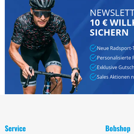
NEWSLETT
10 € WI
SICHERN
Neue Radsport-
Personalisierte
Exklusive Gutsc
Sales Aktionen 
Service
Bobshop