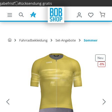
frist
Rücksendung gratis
nhalt springen
Fahrradbekleidung
Set-Angebote
Sommer
Neu
-8
%