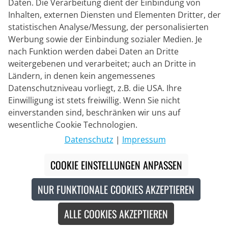
Lieferpartner
Daten. Die Verarbeitung dient der Einbindung von
Inhalten, externen Diensten und Elementen Dritter, der
statistischen Analyse/Messung, der personalisierten
Kontakt
Werbung sowie der Einbindung sozialer Medien. Je
nach Funktion werden dabei Daten an Dritte
Livechat
weitergebenen und verarbeitet; auch an Dritte in
Mo - Fr: 8:30 bis 16:00 (MEZ)
Ländern, in denen kein angemessenes
Datenschutzniveau vorliegt, z.B. die USA. Ihre
Whatsapp
Einwilligung ist stets freiwillig. Wenn Sie nicht
Rückruf
einverstanden sind, beschränken wir uns auf
wesentliche Cookie Technologien.
Kontaktformular
Datenschutz
|
Impressum
COOKIE EINSTELLUNGEN ANPASSEN
#
Die durchgestrichenen Preise entsprechen unseren
Markteinführungspreisen der aktuellen Saison.
NUR FUNKTIONALE COOKIES AKZEPTIEREN
© 2026 Bike o' bello Radsportversand GmbH & Co.KG
ALLE COOKIES AKZEPTIEREN