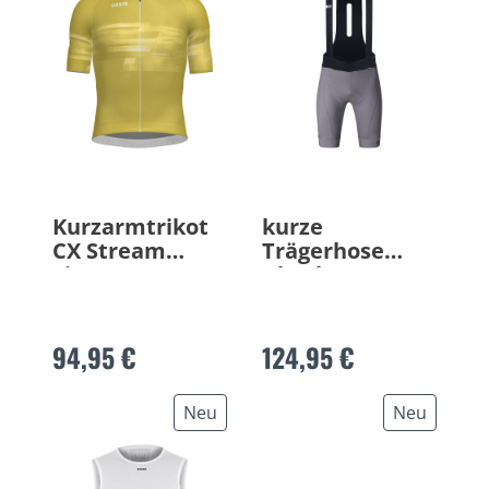
Kurzarmtrikot
kurze
CX Stream
Trägerhose
Signature
Absolute 7.0
Collection
94,95 €
124,95 €
Neu
Neu