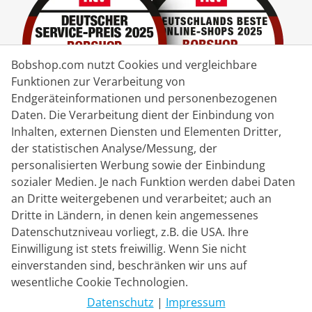
Bobshop.com nutzt Cookies und vergleichbare
Funktionen zur Verarbeitung von
Endgeräteinformationen und personenbezogenen
Daten. Die Verarbeitung dient der Einbindung von
Inhalten, externen Diensten und Elementen Dritter,
der statistischen Analyse/Messung, der
Lieferpartner
personalisierten Werbung sowie der Einbindung
sozialer Medien. Je nach Funktion werden dabei Daten
Kontakt
an Dritte weitergebenen und verarbeitet; auch an
Dritte in Ländern, in denen kein angemessenes
Livechat
Datenschutzniveau vorliegt, z.B. die USA. Ihre
Mo - Fr: 8:30 bis 16:00 (MEZ)
Einwilligung ist stets freiwillig. Wenn Sie nicht
einverstanden sind, beschränken wir uns auf
Whatsapp
wesentliche Cookie Technologien.
Rückruf
Datenschutz
|
Impressum