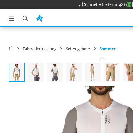
Schnelle Lieferung
2%
e springen
Zur Hauptnavigation springen
Fahrradbekleidung
Set-Angebote
Sommer