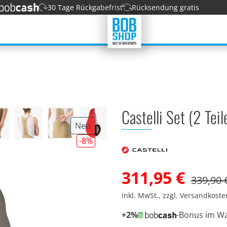
30 Tage Rückgabefrist
Rücksendung gratis
Castelli Set (2 Tei
Neu
-8
%
311,95 €
339,90 
inkl. MwSt., zzgl. Versandkost
+2%
-Bonus im W