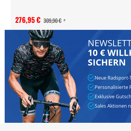
276,95 €
309,90 €
#
NEWSLETT
10 € WI
SICHERN
Neue Radsport-
Personalisierte
Exklusive Gutsc
Sales Aktionen 