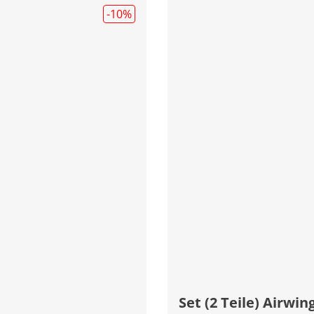
-10
%
Set (2 Teile) Airwin