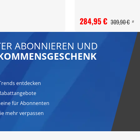
284,95 €
309,90 €
#
ER ABONNIEREN UND
LLKOMMENSGESCHENK
Trends entdecken
 Rabattangebote
heine für Abonnenten
nie mehr verpassen