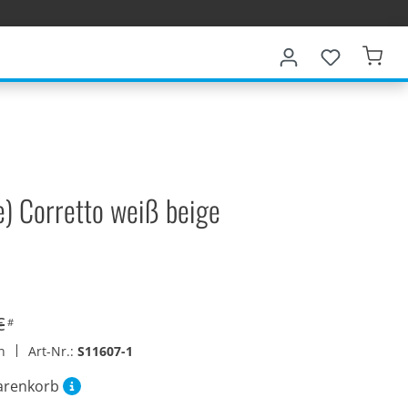
le) Corretto weiß beige
€
#
en
Art-Nr.:
S11607-1
arenkorb