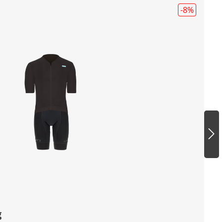
-8
%
g