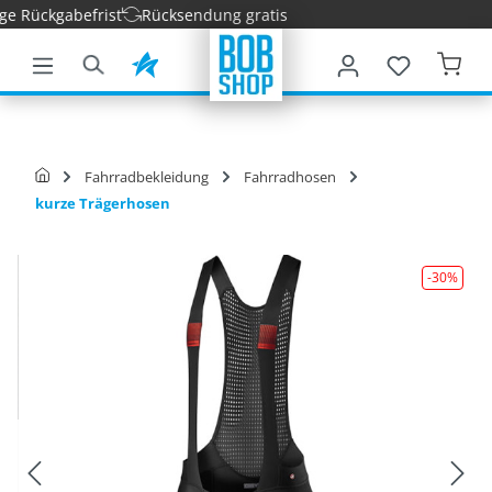
 Rückgabefrist
Rücksendung gratis
nhalt springen
Fahrradbekleidung
Fahrradhosen
kurze Trägerhosen
-30
%