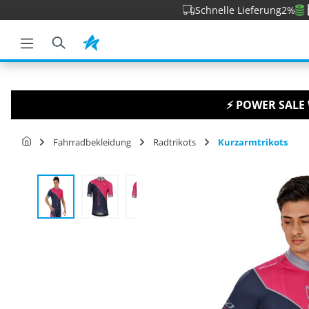
Schnelle Lieferung
2%
e springen
Zur Hauptnavigation springen
⚡ POWER SALE 
Fahrradbekleidung
Radtrikots
Kurzarmtrikots