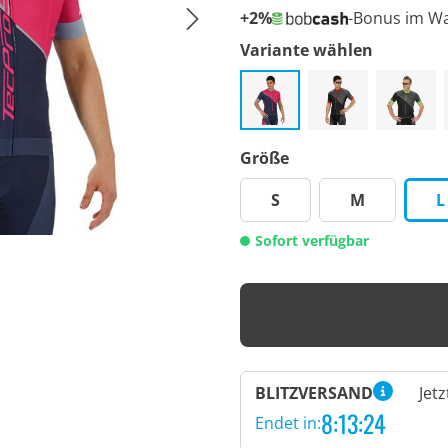
+2%
-Bonus im W
Variante wählen
Größe
S
M
L
Sofort verfügbar
BLITZVERSAND
Jet
8:13:23
Endet in: