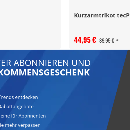
Kurzarmtrikot tecP
44,95 €
89,95 €
#
ER ABONNIEREN UND
LLKOMMENSGESCHENK
Trends entdecken
 Rabattangebote
heine für Abonnenten
nie mehr verpassen