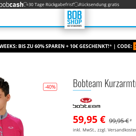
30 Tage Rückgabefrist
Rücksendung gratis
WEEKS: BIS ZU 60% SPAREN + 10€ GESCHENKT!
*
| CODE:
Bobteam Kurzarmtr
-40
%
59,95 €
99,95 €
#
inkl. MwSt., zzgl. Versandkost