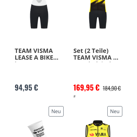
TEAM VISMA
Set (2 Teile)
LEASE A BIKE
TEAM VISMA A
kurze
BIKE belgischer
Trägerhose
Meister 2026
2026
94,95 €
169,95 €
184,90 €
#
Neu
Neu