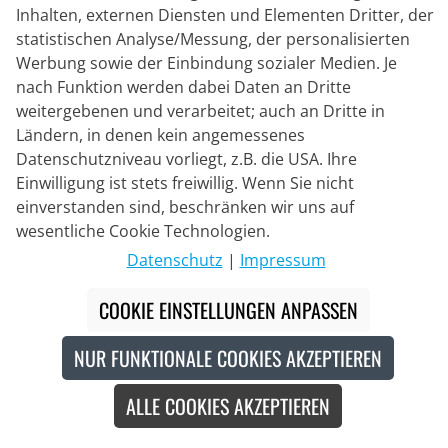
Inhalten, externen Diensten und Elementen Dritter, der
statistischen Analyse/Messung, der personalisierten
Kontakt
Werbung sowie der Einbindung sozialer Medien. Je
nach Funktion werden dabei Daten an Dritte
Livechat
weitergebenen und verarbeitet; auch an Dritte in
Mo - Fr: 8:30 bis 16:00 (MEZ)
Ländern, in denen kein angemessenes
Datenschutzniveau vorliegt, z.B. die USA. Ihre
Whatsapp
Einwilligung ist stets freiwillig. Wenn Sie nicht
Rückruf
einverstanden sind, beschränken wir uns auf
wesentliche Cookie Technologien.
Kontaktformular
Datenschutz
|
Impressum
COOKIE EINSTELLUNGEN ANPASSEN
#
Die durchgestrichenen Preise entsprechen unseren
Markteinführungspreisen der aktuellen Saison.
NUR FUNKTIONALE COOKIES AKZEPTIEREN
© 2026 Bike o' bello Radsportversand GmbH & Co.KG
ALLE COOKIES AKZEPTIEREN