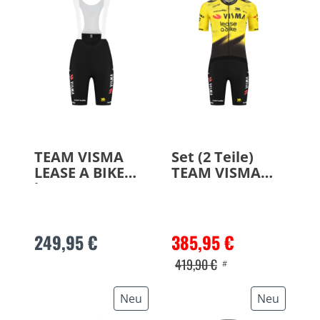
TEAM VISMA
Set (2 Teile)
LEASE A BIKE
TEAM VISMA
kurze
LEASE A BIKE
Trägerhose
Race 2026
Race 2026
249,95 €
385,95 €
419,90 €
#
Neu
Neu