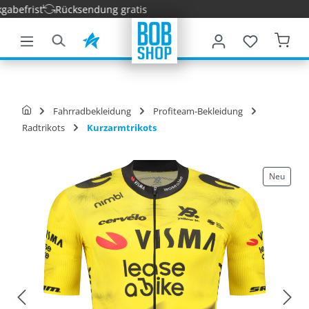
efrist
Rücksendung gratis
nhalt springen
Fahrradbekleidung
Profiteam-Bekleidung
Radtrikots
Kurzarmtrikots
Neu