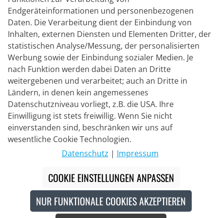
Endgeräteinformationen und personenbezogenen
Lieferpartner
Daten. Die Verarbeitung dient der Einbindung von
Inhalten, externen Diensten und Elementen Dritter, der
statistischen Analyse/Messung, der personalisierten
Kontakt
Werbung sowie der Einbindung sozialer Medien. Je
nach Funktion werden dabei Daten an Dritte
Livechat
weitergebenen und verarbeitet; auch an Dritte in
Mo - Fr: 8:30 bis 16:00 (MEZ)
Ländern, in denen kein angemessenes
Datenschutzniveau vorliegt, z.B. die USA. Ihre
Whatsapp
Einwilligung ist stets freiwillig. Wenn Sie nicht
Rückruf
einverstanden sind, beschränken wir uns auf
wesentliche Cookie Technologien.
Kontaktformular
Datenschutz
|
Impressum
COOKIE EINSTELLUNGEN ANPASSEN
#
Die durchgestrichenen Preise entsprechen unseren
Markteinführungspreisen der aktuellen Saison.
NUR FUNKTIONALE COOKIES AKZEPTIEREN
© 2026 Bike o' bello Radsportversand GmbH & Co.KG