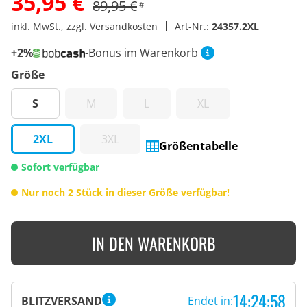
35,95 €
89,95 €
#
inkl. MwSt., zzgl. Versandkosten
Art-Nr.:
24357.2XL
+2%
-Bonus im Warenkorb
Größe
S
M
L
XL
2XL
3XL
Größentabelle
Sofort verfügbar
Nur noch 2 Stück in dieser Größe verfügbar!
IN DEN WARENKORB
14:24:58
BLITZVERSAND
Endet in: