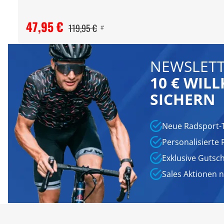
47,95 €
119,95 €
#
NEWSLETT
10 € WI
SICHERN
Neue Radsport-
Personalisierte
Exklusive Gutsc
Sales Aktionen 