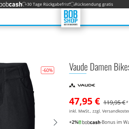
30 Tage Rückgabefrist
Rücksendung gratis
Vaude Damen Bikes
-60
%
47,95 €
119,95 €
#
inkl. MwSt., zzgl. Versandkost
+2%
-Bonus im W