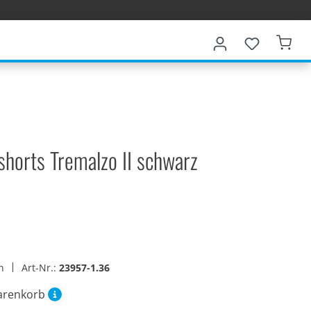
horts Tremalzo II schwarz
en
Art-Nr.:
23957-1.36
arenkorb