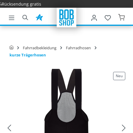
cksendung gratis
nhalt springen
Fahrradbekleidung
Fahrradhosen
kurze Trägerhosen
Neu