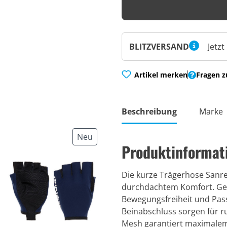
BLITZVERSAND
Jetzt
Artikel merken
Fragen z
Beschreibung
Marke
Neu
Produktinformat
Die kurze Trägerhose Sanr
durchdachtem Komfort. Gefe
Bewegungsfreiheit und Pass
Beinabschluss sorgen für ru
Mesh garantiert maximalem H