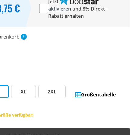
Jetzt
8,75 €
aktivieren
und 8% Direkt-
Rabatt erhalten
arenkorb
XL
2XL
Größentabelle
Größe verfügbar!