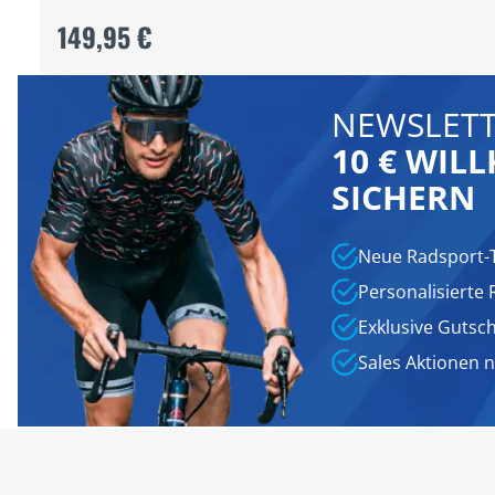
149,95 €
NEWSLETT
10 € WI
SICHERN
Neue Radsport-
Personalisierte
Exklusive Gutsc
Sales Aktionen 