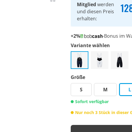
12
Mitglied
werden
und diesen Preis
erhalten:
+2%
-Bonus im W
Variante wählen
Größe
S
M
L
Sofort verfügbar
Nur noch 3 Stück in dieser 