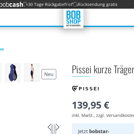
30 Tage Rückgabefrist
Rücksendung gratis
en
Pissei kurze Träg
Neu
139,95 €
inkl. MwSt., zzgl. Versandkost
Jetzt
bobstar-