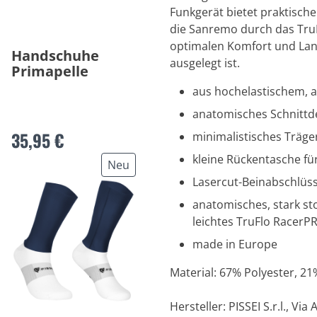
Funkgerät bietet praktische
die Sanremo durch das TruF
optimalen Komfort und Lang
Handschuhe
ausgelegt ist.
Primapelle
aus hochelastischem, 
anatomisches Schnittd
35,95 €
minimalistisches Träger
kleine Rückentasche fü
Neu
Lasercut-Beinabschlüsse
anatomisches, stark st
leichtes TruFlo RacerP
made in Europe
Material: 67% Polyester, 2
Hersteller: PISSEI S.r.l., Via