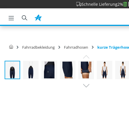
Schnelle Lieferung
2%
e springen
Zur Hauptnavigation springen
Fahrradbekleidung
Fahrradhosen
kurze Trägerhos