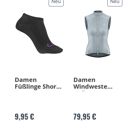
Neu
Neu
Damen
Damen
Füßlinge Short
Windweste
n Snug
Cefira Pro
9,95 €
79,95 €