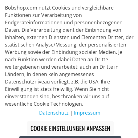
Bobshop.com nutzt Cookies und vergleichbare
Funktionen zur Verarbeitung von
Endgeräteinformationen und personenbezogenen
Lieferpartner
Daten. Die Verarbeitung dient der Einbindung von
Inhalten, externen Diensten und Elementen Dritter, der
statistischen Analyse/Messung, der personalisierten
Kontakt
Werbung sowie der Einbindung sozialer Medien. Je
nach Funktion werden dabei Daten an Dritte
Livechat
weitergebenen und verarbeitet; auch an Dritte in
Mo - Fr: 8:30 bis 16:00 (MEZ)
Ländern, in denen kein angemessenes
Datenschutzniveau vorliegt, z.B. die USA. Ihre
Whatsapp
Einwilligung ist stets freiwillig. Wenn Sie nicht
Rückruf
einverstanden sind, beschränken wir uns auf
wesentliche Cookie Technologien.
Kontaktformular
Datenschutz
|
Impressum
COOKIE EINSTELLUNGEN ANPASSEN
#
Die durchgestrichenen Preise entsprechen unseren
Markteinführungspreisen der aktuellen Saison.