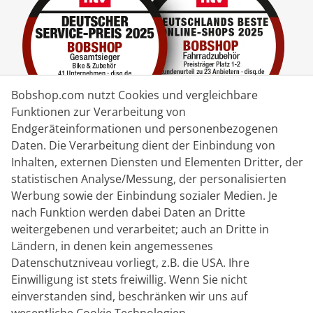
Bobshop.com nutzt Cookies und vergleichbare
Funktionen zur Verarbeitung von
Endgeräteinformationen und personenbezogenen
Daten. Die Verarbeitung dient der Einbindung von
Lieferpartner
Inhalten, externen Diensten und Elementen Dritter, der
statistischen Analyse/Messung, der personalisierten
Kontakt
Werbung sowie der Einbindung sozialer Medien. Je
nach Funktion werden dabei Daten an Dritte
Livechat
weitergebenen und verarbeitet; auch an Dritte in
Mo - Fr: 8:30 bis 16:00 (MEZ)
Ländern, in denen kein angemessenes
Datenschutzniveau vorliegt, z.B. die USA. Ihre
Whatsapp
Einwilligung ist stets freiwillig. Wenn Sie nicht
einverstanden sind, beschränken wir uns auf
Rückruf