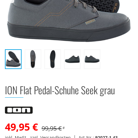
ION Flat Pedal-Schuhe Seek grau
49,95 €
99,95 €
#
inkl. MwSt., zzgl. Versandkosten
Art-Nr.:
92027-1.43