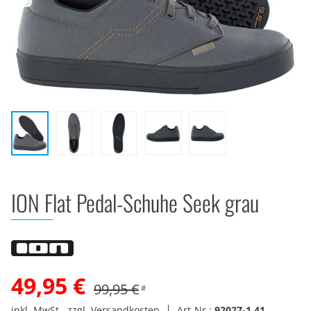
ION Flat Pedal-Schuhe Seek grau
49,95 €
99,95 €
#
inkl. MwSt., zzgl. Versandkosten
Art-Nr.:
92027-1.41