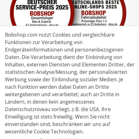
Bobshop.com nutzt Cookies und vergleichbare
Funktionen zur Verarbeitung von
Endgeräteinformationen und personenbezogenen
Daten. Die Verarbeitung dient der Einbindung von
Lieferpartner
Inhalten, externen Diensten und Elementen Dritter, der
statistischen Analyse/Messung, der personalisierten
Kontakt
Werbung sowie der Einbindung sozialer Medien. Je
nach Funktion werden dabei Daten an Dritte
Livechat
weitergebenen und verarbeitet; auch an Dritte in
Mo - Fr: 8:30 bis 16:00 (MEZ)
Ländern, in denen kein angemessenes
Datenschutzniveau vorliegt, z.B. die USA. Ihre
Whatsapp
Einwilligung ist stets freiwillig. Wenn Sie nicht
einverstanden sind, beschränken wir uns auf
Rückruf
wesentliche Cookie Technologien.
Kontaktformular