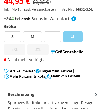
44,95 €
89,95 €
#
inkl. MwSt., zzgl. Versandkosten
Art-Nr.:
16832-3.XL
+2%
-Bonus im Warenkorb
Größe
S
M
L
XL
2XL
3XL
Größentabelle
Nicht mehr verfügbar
Artikel merken
Fragen zum Artikel?
Mehr von Castelli
Mehr Kurzarmtrikots
Beschreibung
Sportives Radtrikot in attraktivem Logo-Design.
Die etwas weitere Passform, das angenehm