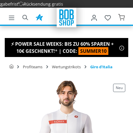
efrist
Rücksendung gratis
nhalt springen
⚡ POWER SALE WEEKS: BIS ZU 60% SPAREN +
10€ GESCHENKT!
*
| CODE:
SUMMER10
Profiteams
Wertungstrikots
Giro d'Italia
Neu