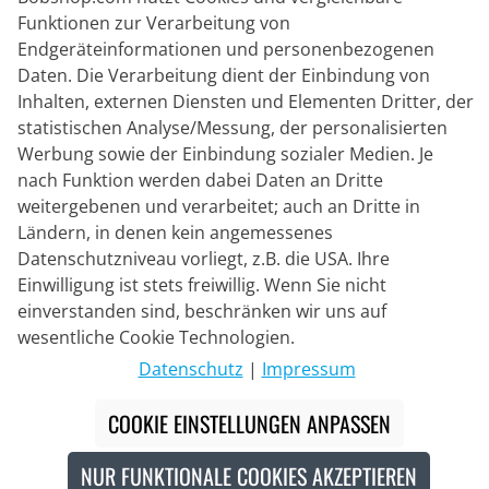
Funktionen zur Verarbeitung von
Endgeräteinformationen und personenbezogenen
Lieferpartner
Daten. Die Verarbeitung dient der Einbindung von
Inhalten, externen Diensten und Elementen Dritter, der
statistischen Analyse/Messung, der personalisierten
Kontakt
Werbung sowie der Einbindung sozialer Medien. Je
nach Funktion werden dabei Daten an Dritte
Livechat
weitergebenen und verarbeitet; auch an Dritte in
Mo - Fr: 8:30 bis 16:00 (MEZ)
Ländern, in denen kein angemessenes
Datenschutzniveau vorliegt, z.B. die USA. Ihre
Whatsapp
Einwilligung ist stets freiwillig. Wenn Sie nicht
Rückruf
einverstanden sind, beschränken wir uns auf
wesentliche Cookie Technologien.
Kontaktformular
Datenschutz
|
Impressum
COOKIE EINSTELLUNGEN ANPASSEN
#
Die durchgestrichenen Preise entsprechen unseren
Markteinführungspreisen der aktuellen Saison.
NUR FUNKTIONALE COOKIES AKZEPTIEREN
© 2026 Bike o' bello Radsportversand GmbH & Co.KG