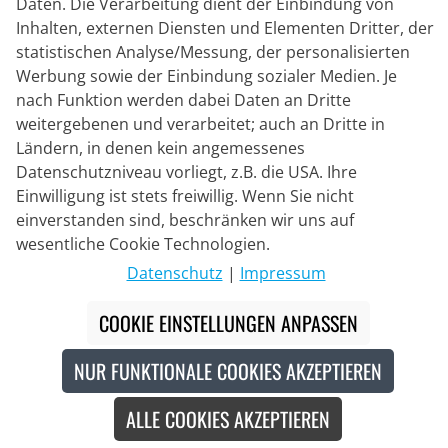
Lieferpartner
Daten. Die Verarbeitung dient der Einbindung von
Inhalten, externen Diensten und Elementen Dritter, der
statistischen Analyse/Messung, der personalisierten
Kontakt
Werbung sowie der Einbindung sozialer Medien. Je
nach Funktion werden dabei Daten an Dritte
Livechat
weitergebenen und verarbeitet; auch an Dritte in
Mo - Fr: 8:30 bis 16:00 (MEZ)
Ländern, in denen kein angemessenes
Datenschutzniveau vorliegt, z.B. die USA. Ihre
Whatsapp
Einwilligung ist stets freiwillig. Wenn Sie nicht
Rückruf
einverstanden sind, beschränken wir uns auf
wesentliche Cookie Technologien.
Kontaktformular
Datenschutz
|
Impressum
COOKIE EINSTELLUNGEN ANPASSEN
#
Die durchgestrichenen Preise entsprechen unseren
Markteinführungspreisen der aktuellen Saison.
NUR FUNKTIONALE COOKIES AKZEPTIEREN
© 2026 Bike o' bello Radsportversand GmbH & Co.KG
ALLE COOKIES AKZEPTIEREN