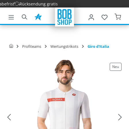
frist
Rücksendung gratis
nhalt springen
Profiteams
Wertungstrikots
Giro d'Italia
Neu