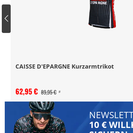
CAISSE D'EPARGNE Kurzarmtrikot
62,95 €
89,95 €
#
NEWSLETT
10 € WI