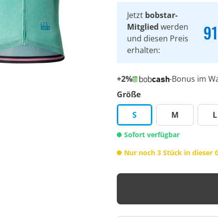
Jetzt
bobstar-
91
Mitglied
werden
und diesen Preis
erhalten:
+2%
-Bonus im W
Größe
S
M
L
Sofort verfügbar
Nur noch 3 Stück in dieser 