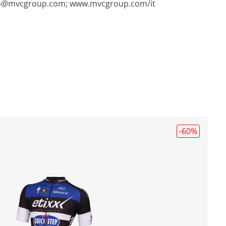
fo@mvcgroup.com
; www.mvcgroup.com/it
-60
%