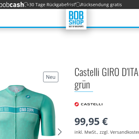
30 Tage Rückgabefrist
Rücksendung gratis
Castelli GIRO D'I
Neu
grün
99,95 €
inkl. MwSt., zzgl. Versandkost