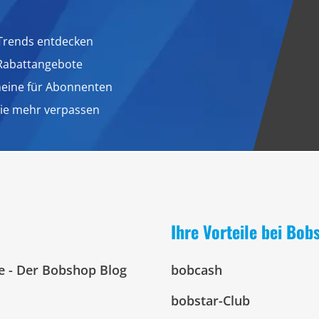
Trends entdecken
 Rabattangebote
heine für Abonnenten
nie mehr verpassen
Ihre Vorteile bei Bob
e - Der Bobshop Blog
bobcash
bobstar-Club