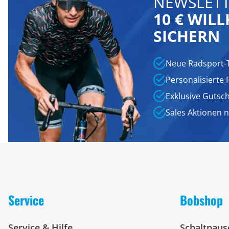
NEWSLETT
10 € WI
SICHERN
Neue Radsport-
Personalisierte
Exklusive Gutsc
Sales Aktionen 
Service
Bobshop
Service & Hilfe
Schaltpaus