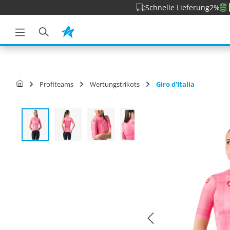
Schnelle Lieferung
2%
e springen
Zur Hauptnavigation springen
Profiteams
Wertungstrikots
Giro d'Italia