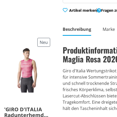
Artikel merken
Fragen z
Beschreibung
Marke
Neu
Produktinformat
Maglia Rosa 202
Giro d'Italia Wertungstrikot
für intensive Sommertraini
und schnell trocknende Str
frisches Körperklima, selb
Lasercut-Abschlüssen biet
Tragekomfort. Eine dreiget
hält den Tascheninhalt sich
'GIRO D'ITALIA
Radunterhemd