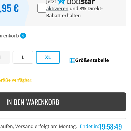
Jetzt
,95 €
aktivieren
und 8% Direkt-
Rabatt erhalten
arenkorb
M
L
XL
Größentabelle
Größe verfügbar!
IN DEN WARENKORB
19:58:48
 kaufen, Versand erfolgt am Montag.
Endet in: