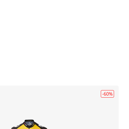
-60
%