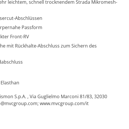
ehr leichtem, schnell trocknendem Strada Mikromesh-
asercut-Abschlüssen
körpernahe Passform
kter Front-RV
che mit Rückhalte-Abschluss zum Sichern des
ndabschluss
 Elasthan
cismon S.p.A. , Via Guglielmo Marconi 81/83, 32030
fo@mvcgroup.com
; www.mvcgroup.com/it