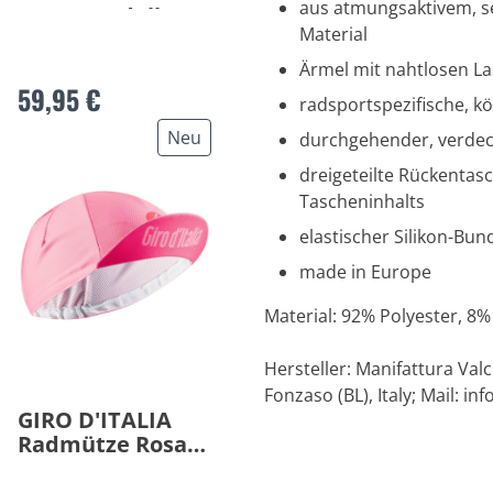
aus atmungsaktivem, s
Gazzetta dello
Material
Sport 2026
Ärmel mit nahtlosen L
59,95 €
radsportspezifische, 
Neu
durchgehender, verdec
dreigeteilte Rückentas
Tascheninhalts
elastischer Silikon-Bu
made in Europe
Material: 92% Polyester, 8%
Hersteller: Manifattura Val
Fonzaso (BL), Italy; Mail:
in
GIRO D'ITALIA
Radmütze Rosa
2026