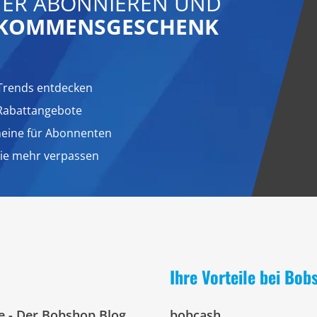
ER ABONNIEREN UND
LLKOMMENSGESCHENK
Trends entdecken
 Rabattangebote
heine für Abonnenten
nie mehr verpassen
Ihre Vorteile bei Bob
e - Der Bobshop Blog
bobcash