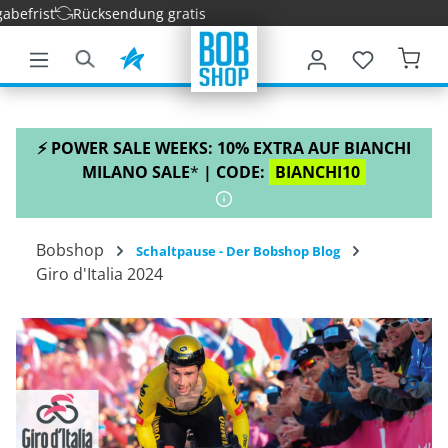
ist
Rücksendung gratis
nhalt springen
⚡ POWER SALE WEEKS: 10% EXTRA AUF BIANCHI
MILANO SALE
*
| CODE:
BIANCHI10
Bobshop
Schaltpause - Der Bobshop Blog
Giro d'Italia 2024