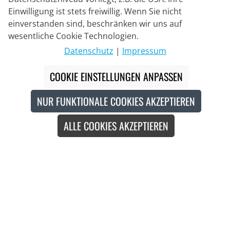
Einwilligung ist stets freiwillig. Wenn Sie nicht
einverstanden sind, beschränken wir uns auf
Lieferpartner
wesentliche Cookie Technologien.
Datenschutz
|
Impressum
Kontakt
COOKIE EINSTELLUNGEN ANPASSEN
Livechat
NUR FUNKTIONALE COOKIES AKZEPTIEREN
Mo - Fr: 8:30 bis 16:00 (MEZ)
ALLE COOKIES AKZEPTIEREN
Whatsapp
Rückruf
Kontaktformular
#
Die durchgestrichenen Preise entsprechen unseren
Markteinführungspreisen der aktuellen Saison.
© 2026 Bike o' bello Radsportversand GmbH & Co.KG