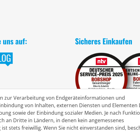
e uns auf:
Sicheres Einkaufen
en zur Verarbeitung von Endgeräteinformationen und
nbindung von Inhalten, externen Diensten und Elementen D
rbung sowie der Einbindung sozialer Medien. Je nach Funkt
ch an Dritte in Ländern, in denen kein angemessenes
 ist stets freiwillig. Wenn Sie nicht einverstanden sind, bes
hrungspreisen der aktuellen Saison.