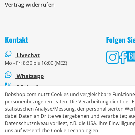
Vertrag widerrufen
Kontakt
Folgen Si
Livechat
Mo - Fr: 8:30 bis 16:00 (MEZ)
Whatsapp
Rückruf
Bobshop.com nutzt Cookies und vergleichbare Funktion
Kontaktformular
personenbezogenen Daten. Die Verarbeitung dient der Ei
statistischen Analyse/Messung, der personalisierten We
dabei Daten an Dritte weitergebenen und verarbeitet; au
Datenschutzniveau vorliegt, z.B. die USA. Ihre Einwilligung
#
Die durchgestrichenen Preise entsprechen unseren Markteinfü
uns auf wesentliche Cookie Technologien.