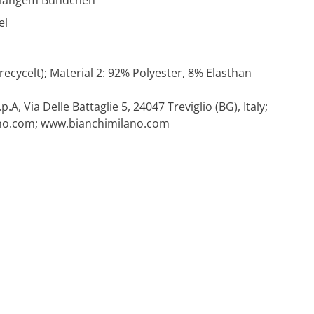
t langem Bündchen
el
recycelt); Material 2: 92% Polyester, 8% Elasthan
.p.A, Via Delle Battaglie 5, 24047 Treviglio (BG), Italy;
no.com
; www.bianchimilano.com