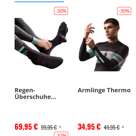
-30
%
-30
%
Regen-
Armlinge Thermo
Überschuhe
Hydro
69,95 €
34,95 €
99,95 €
49,95 €
#
#
-32
%