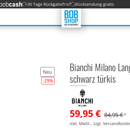
30 Tage Rückgabefrist
Rücksendung gratis
Bianchi Milano Lan
Neu
schwarz türkis
-29
%
59,95 €
84,95 €
#
inkl. MwSt., zzgl. Versandkost