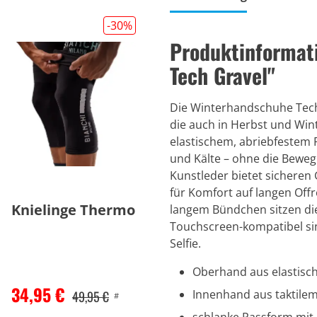
-30
%
Produktinformat
Tech Gravel"
Die Winterhandschuhe Tech 
die auch in Herbst und Win
elastischem, abriebfestem 
und Kälte – ohne die Beweg
Kunstleder bietet sicheren 
für Komfort auf langen Off
Knielinge Thermo
langem Bündchen sitzen die
Touchscreen-kompatibel sin
Selfie.
Oberhand aus elastisc
34,95 €
Innenhand aus taktilem 
49,95 €
#