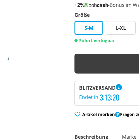
+2%
-Bonus im W
Größe
S-M
L-XL
Sofort verfügbar
BLITZVERSAND
3:13:19
Endet in:
Artikel merken
Fragen z
Beschreibung
Marke