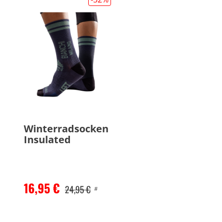
Winterradsocken
Insulated
16,95 €
24,95 €
#