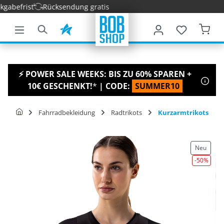
abefrist
Rücksendung gratis
nhalt springen
⚡ POWER SALE WEEKS: BIS ZU 60% SPAREN +
10€ GESCHENKT!
*
| CODE:
SUMMER10
Fahrradbekleidung
Radtrikots
Kurzarmtrikots
Neu
-50
%