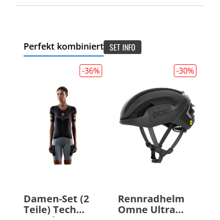
Perfekt kombiniert
SET INFO
-36
%
-30
%
Damen-Set (2
Rennradhelm
Teile) Tech
Omne Ultra