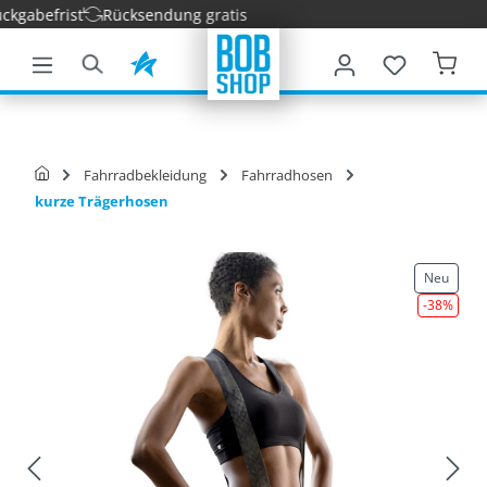
gabefrist
Rücksendung gratis
nhalt springen
Fahrradbekleidung
Fahrradhosen
kurze Trägerhosen
Neu
-38
%