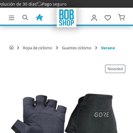
ción de 30 días
Pago seguro
ntenido principal
Ropa de ciclismo
Guantes ciclismo
Verano
Novedad