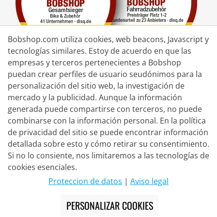
Bobshop.com utiliza cookies, web beacons, Javascript y
tecnologías similares. Estoy de acuerdo en que las
empresas y terceros pertenecientes a Bobshop
puedan crear perfiles de usuario seudónimos para la
Socio de Entrega
personalización del sitio web, la investigación de
mercado y la publicidad. Aunque la información
Contacto
generada puede compartirse con terceros, no puede
combinarse con la información personal. En la política
Chat en vivo
de privacidad del sitio se puede encontrar información
Lun. - Vie.: 8:30 - 16:00 (CET)
detallada sobre esto y cómo retirar su consentimiento.
Si no lo consiente, nos limitaremos a las tecnologías de
Whatsapp
cookies esenciales.
Llamada (en/de)
Proteccion de datos
|
Aviso legal
Formulario de contacto
PERSONALIZAR COOKIES