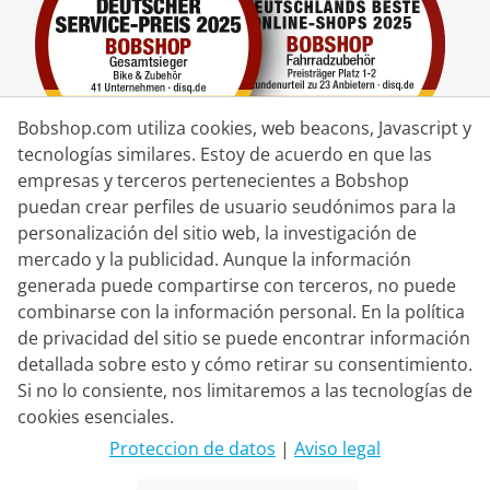
Bobshop.com utiliza cookies, web beacons, Javascript y
tecnologías similares. Estoy de acuerdo en que las
empresas y terceros pertenecientes a Bobshop
puedan crear perfiles de usuario seudónimos para la
Socio de Entrega
personalización del sitio web, la investigación de
mercado y la publicidad. Aunque la información
Contacto
generada puede compartirse con terceros, no puede
combinarse con la información personal. En la política
Chat en vivo
de privacidad del sitio se puede encontrar información
Lun. - Vie.: 8:30 - 16:00 (CET)
detallada sobre esto y cómo retirar su consentimiento.
Si no lo consiente, nos limitaremos a las tecnologías de
Whatsapp
cookies esenciales.
Llamada (en/de)
Proteccion de datos
|
Aviso legal
Formulario de contacto