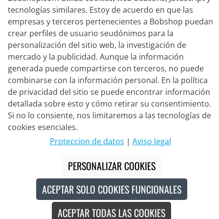
tecnologías similares. Estoy de acuerdo en que las
Socio de Entrega
empresas y terceros pertenecientes a Bobshop puedan
crear perfiles de usuario seudónimos para la
personalización del sitio web, la investigación de
Contacto
mercado y la publicidad. Aunque la información
generada puede compartirse con terceros, no puede
Chat en vivo
combinarse con la información personal. En la política
Lun. - Vie.: 8:30 - 16:00 (CET)
de privacidad del sitio se puede encontrar información
Whatsapp
detallada sobre esto y cómo retirar su consentimiento.
Si no lo consiente, nos limitaremos a las tecnologías de
Llamada (en/de)
cookies esenciales.
Formulario de contacto
Proteccion de datos
|
Aviso legal
PERSONALIZAR COOKIES
#
Los precios tachados corresponden a nuestros precios de lanzamiento
ACEPTAR SOLO COOKIES FUNCIONALES
para la temporada actual.
© 2026 Bike o' bello Radsportversand GmbH & Co.KG
ACEPTAR TODAS LAS COOKIES