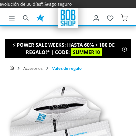
olución de 30 días
Pago seguro
ntenido principal
⚡ POWER SALE WEEKS: HASTA 60% + 10€ DE
REGALO!
*
| CODE:
SUMMER10
Accesorios
Vales de regalo