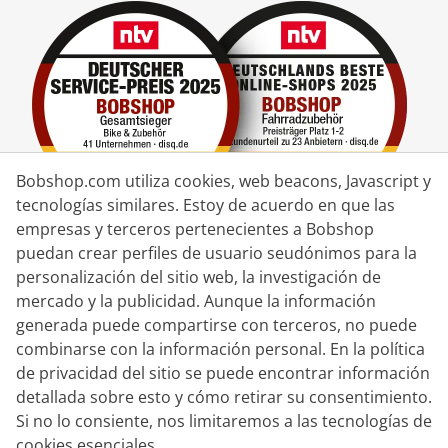
Bobshop.com utiliza cookies, web beacons, Javascript y
tecnologías similares. Estoy de acuerdo en que las
empresas y terceros pertenecientes a Bobshop
puedan crear perfiles de usuario seudónimos para la
Socio de Entrega
personalización del sitio web, la investigación de
mercado y la publicidad. Aunque la información
Contacto
generada puede compartirse con terceros, no puede
combinarse con la información personal. En la política
Chat en vivo
de privacidad del sitio se puede encontrar información
Lun. - Vie.: 8:30 - 16:00 (CET)
detallada sobre esto y cómo retirar su consentimiento.
Si no lo consiente, nos limitaremos a las tecnologías de
Whatsapp
cookies esenciales.