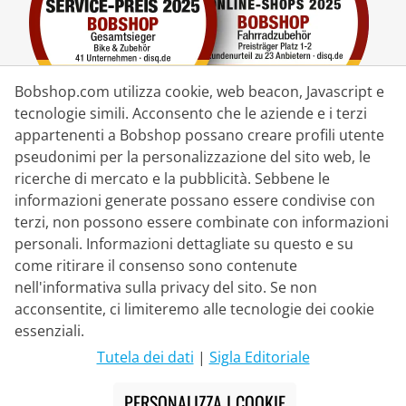
Bobshop.com utilizza cookie, web beacon, Javascript e
tecnologie simili. Acconsento che le aziende e i terzi
appartenenti a Bobshop possano creare profili utente
pseudonimi per la personalizzazione del sito web, le
Partner di Consegna
ricerche di mercato e la pubblicità. Sebbene le
informazioni generate possano essere condivise con
Contatto
terzi, non possono essere combinate con informazioni
personali. Informazioni dettagliate su questo e su
Chat dal vivo
come ritirare il consenso sono contenute
Lu - Ve: 8:30 - 16:00 (CET)
nell'informativa sulla privacy del sito. Se non
acconsentite, ci limiteremo alle tecnologie dei cookie
Whatsapp
essenziali.
Telefonata (en/de)
Tutela dei dati
|
Sigla Editoriale
Modulo di contatto
PERSONALIZZA I COOKIE