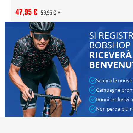
47,95 €
59,95 €
#
SI REGIST
BOBSHOP 
RICEVERÀ
BENVENU
Scopra le nuove
Campagne promo
Buoni esclusivi 
Non perda più 