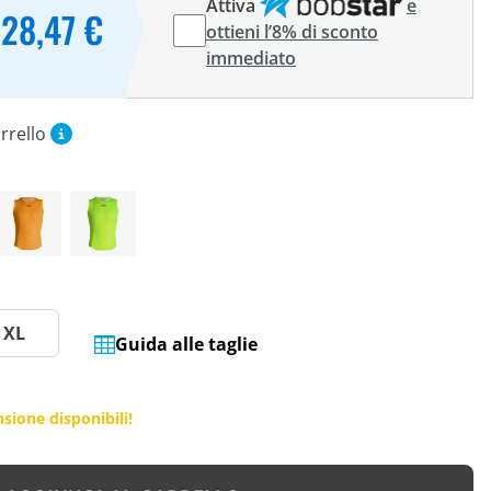
Attiva
e
28,47 €
ottieni l’8% di sconto
immediato
rrello
XL
Guida alle taglie
sione disponibili!