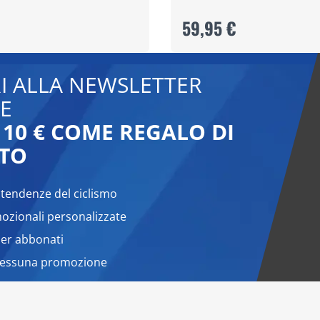
59,95 €
RI ALLA NEWSLETTER
E
 10 € COME REGALO DI
TO
 tendenze del ciclismo
zionali personalizzate
per abbonati
nessuna promozione