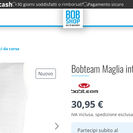
30 giorni soddisfatti o rimborsati
Pagamento sicuro
i da corsa
Bobteam Maglia int
Nuovo
30,95 €
IVA inclusa, spedizione esclus
Partecipi subito al