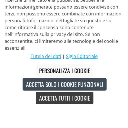
ricerche di mercato e la pubblicità. Sebbene le
informazioni generate possano essere condivise con
terzi, non possono essere combinate con informazioni
personali. Informazioni dettagliate su questo e su
come ritirare il consenso sono contenute
nell'informativa sulla privacy del sito. Se non
acconsentite, ci limiteremo alle tecnologie dei cookie
Partner di Consegna
essenziali.
Tutela dei dati
|
Sigla Editoriale
Contatto
PERSONALIZZA I COOKIE
Chat dal vivo
ACCETTA SOLO I COOKIE FUNZIONALI
Lu - Ve: 8:30 - 16:00 (CET)
ACCETTA TUTTI I COOKIE
Whatsapp
Telefonata (en/de)
Modulo di contatto