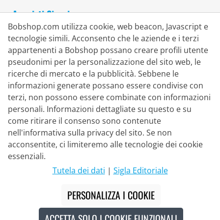
Acquisti Sicuri
Bobshop.com utilizza cookie, web beacon, Javascript e
tecnologie simili. Acconsento che le aziende e i terzi
appartenenti a Bobshop possano creare profili utente
pseudonimi per la personalizzazione del sito web, le
ricerche di mercato e la pubblicità. Sebbene le
informazioni generate possano essere condivise con
terzi, non possono essere combinate con informazioni
personali. Informazioni dettagliate su questo e su
come ritirare il consenso sono contenute
nell'informativa sulla privacy del sito. Se non
acconsentite, ci limiteremo alle tecnologie dei cookie
Partner di Consegna
essenziali.
Tutela dei dati
|
Sigla Editoriale
Contatto
PERSONALIZZA I COOKIE
Chat dal vivo
ACCETTA SOLO I COOKIE FUNZIONALI