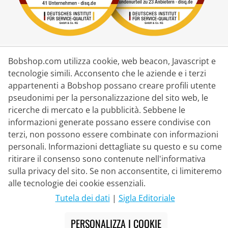
Partner di Consegna
Bobshop.com utilizza cookie, web beacon, Javascript e
tecnologie simili. Acconsento che le aziende e i terzi
appartenenti a Bobshop possano creare profili utente
Contatto
pseudonimi per la personalizzazione del sito web, le
ricerche di mercato e la pubblicità. Sebbene le
Chat dal vivo
informazioni generate possano essere condivise con
Lu - Ve: 8:30 - 16:00 (CET)
terzi, non possono essere combinate con informazioni
personali. Informazioni dettagliate su questo e su come
Whatsapp
ritirare il consenso sono contenute nell'informativa
Telefonata (en/de)
sulla privacy del sito. Se non acconsentite, ci limiteremo
alle tecnologie dei cookie essenziali.
Modulo di contatto
Tutela dei dati
|
Sigla Editoriale
PERSONALIZZA I COOKIE
#
I prezzi barrati corrispondono ai nostri prezzi di lancio dell'attuale