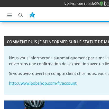
Livraison rapide
2%
a recherche
Passer à la navigation principale
COMMENT PUIS-JE M'INFORMER SUR LE STATUT DE 
Nous vous informerons automatiquement par e-mail s
enverrons une confirmation de l'expédition avec un lie
Si vous avez ouvert un compte client chez nous, vous 
http://www.bobshop.com/fr/account