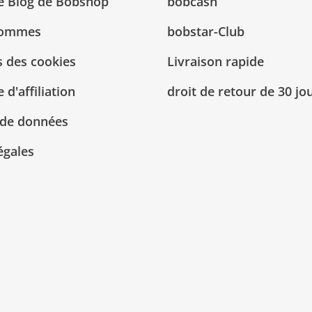
Le Blog de Bobshop
bobcash
sommes
bobstar-Club
 des cookies
Livraison rapide
d'affiliation
droit de retour de 30 jo
 de données
égales