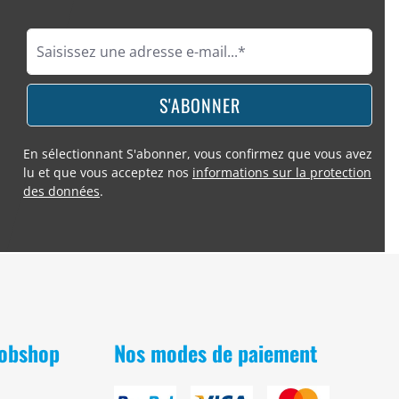
S'ABONNER
En sélectionnant S'abonner, vous confirmez que vous avez
lu et que vous acceptez nos
informations sur la protection
des données
.
Bobshop
Nos modes de paiement